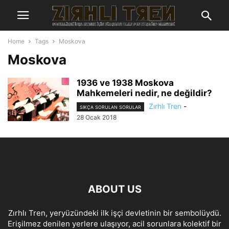
Home
Tags
Moskova
Moskova
1936 ve 1938 Moskova
Mahkemeleri nedir, ne değildir?
Zırhlı Tren
-
SIKÇA SORULAN SORULAR
28 Ocak 2018
ABOUT US
Zırhlı Tren, yeryüzündeki ilk işçi devletinin bir sembolüydü.
Erişilmez denilen yerlere ulaşıyor, acil sorunlara kolektif bir