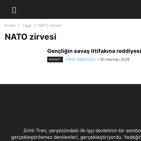
Home
Tags
NATO zirvesi
NATO zirvesi
Gençliğin savaş ittifakına reddiyes
Okur Mektubu
-
30 Haziran 2026
MANSET
Zırhlı Tren, yeryüzündeki ilk işçi devletinin bir sembo
gerçekleştirilemez denilenleri, gerçekleştiriyordu. Yedeğin