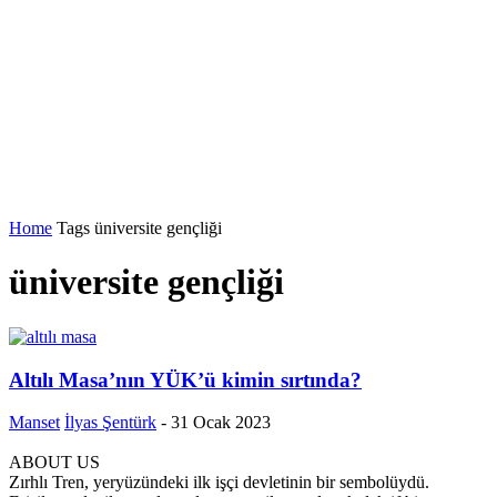
Home
Tags
üniversite gençliği
üniversite gençliği
Altılı Masa’nın YÜK’ü kimin sırtında?
Manset
İlyas Şentürk
-
31 Ocak 2023
ABOUT US
Zırhlı Tren, yeryüzündeki ilk işçi devletinin bir sembolüydü.