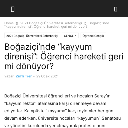
Home
2021 Boğaziçi Üniversitesi Seferberliği
Boğaziçi’nde
“kayyum direnişi”: Öğrenci hareketi geri mi dönüyor?
2021 Boğaziçi Üniversitesi Seferberliği
GENÇLİK
Öğrenci Gençlik
Boğaziçi’nde “kayyum
direnişi”: Öğrenci hareketi geri
mi dönüyor?
Yazar:
Zırhlı Tren
-
29 Ocak 2021
Boğaziçi Üniversitesi öğrencileri ve hocaları Saray’ın
“kayyum rektör” atamasına karşı direnmeye devam
ediyorlar. Kampüste “kayyuma” karşı eylemler her gün
devam ederken, üniversite hocaları “kayyumun” Senatosu
ve yönetim kurulunda yer almayarak protestolarını