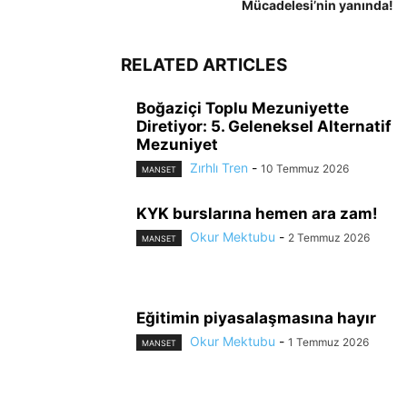
Mücadelesi’nin yanında!
RELATED ARTICLES
Boğaziçi Toplu Mezuniyette
Diretiyor: 5. Geleneksel Alternatif
Mezuniyet
Zırhlı Tren
-
10 Temmuz 2026
MANSET
KYK burslarına hemen ara zam!
Okur Mektubu
-
2 Temmuz 2026
MANSET
Eğitimin piyasalaşmasına hayır
Okur Mektubu
-
1 Temmuz 2026
MANSET