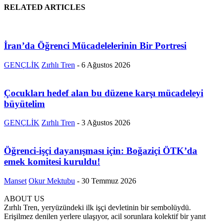
RELATED ARTICLES
İran’da Öğrenci Mücadelelerinin Bir Portresi
GENÇLİK
Zırhlı Tren
-
6 Ağustos 2026
Çocukları hedef alan bu düzene karşı mücadeleyi
büyütelim
GENÇLİK
Zırhlı Tren
-
3 Ağustos 2026
Öğrenci-işçi dayanışması için: Boğaziçi ÖTK’da
emek komitesi kuruldu!
Manset
Okur Mektubu
-
30 Temmuz 2026
ABOUT US
Zırhlı Tren, yeryüzündeki ilk işçi devletinin bir sembolüydü.
Erişilmez denilen yerlere ulaşıyor, acil sorunlara kolektif bir yanıt