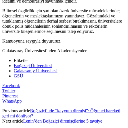
idealini ve demokrasiyi savunmak içindir.
Bilimsel özgürlük için şart olan özerk üniversite mücadelelerinde;
öğrencilerin ve meslektaşlarımızın yanındayız. Gözaltındaki ve
tutuklanmış öğrencilerin derhal serbest bırakılmasını, üniversitelere
dönük polis müdahalesinin sonlandırılmasını ve rektörlerin
üniversite bileşenlerince seçilmesini talep ediyoruz.
Kamuoyuna saygıyla duyururuz.
Galatasaray Üniversitesi’nden Akademisyenler
Etiketler
Boğaziçi Üniversitesi
Galatasaray Üniversitesi
GSÜ
Facebook
Twitter
Pinterest
WhatsApp
Previous article
Boğaziçi’nde “kayyum direnişi”: Öğrenci hareketi
geri mi dönüyor?
Next article
Lenin’den Boğaziçi direnişçilerine 5 tavsiye