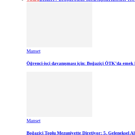
Manset
Öğrenci-işçi dayanışması için: Boğaziçi ÖTK’da emek 
Manset
Boğaziçi Toplu Mezuniyette Diretiyor: 5. Geleneksel Al