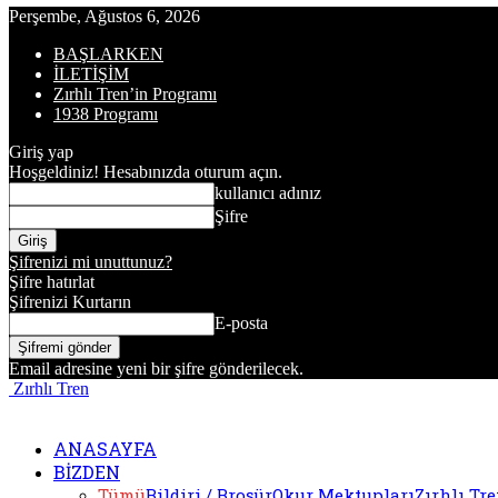
Perşembe, Ağustos 6, 2026
BAŞLARKEN
İLETİŞİM
Zırhlı Tren’in Programı
1938 Programı
Giriş yap
Hoşgeldiniz! Hesabınızda oturum açın.
kullanıcı adınız
Şifre
Şifrenizi mi unuttunuz?
Şifre hatırlat
Şifrenizi Kurtarın
E-posta
Email adresine yeni bir şifre gönderilecek.
Zırhlı Tren
ANASAYFA
BİZDEN
Tümü
Bildiri / Broşür
Okur Mektupları
Zırhlı Tr