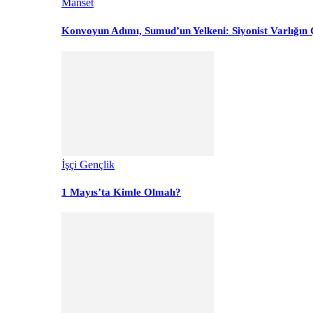
Manset
Konvoyun Adımı, Sumud’un Yelkeni: Siyonist Varlığın Ç
İşçi Gençlik
1 Mayıs’ta Kimle Olmalı?