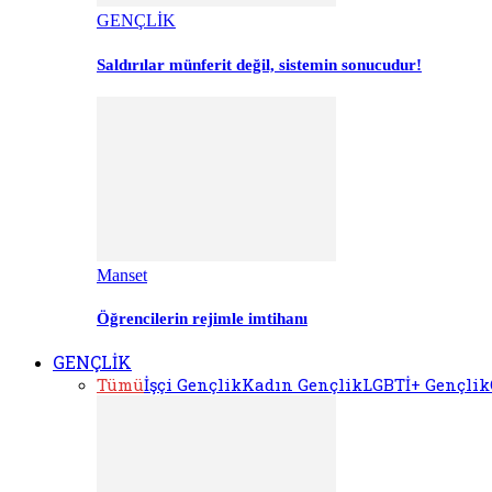
GENÇLİK
Saldırılar münferit değil, sistemin sonucudur!
Manset
Öğrencilerin rejimle imtihanı
GENÇLİK
Tümü
İşçi Gençlik
Kadın Gençlik
LGBTİ+ Gençlik