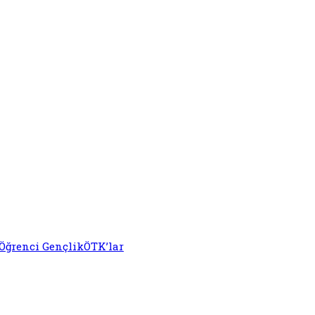
Öğrenci Gençlik
ÖTK’lar