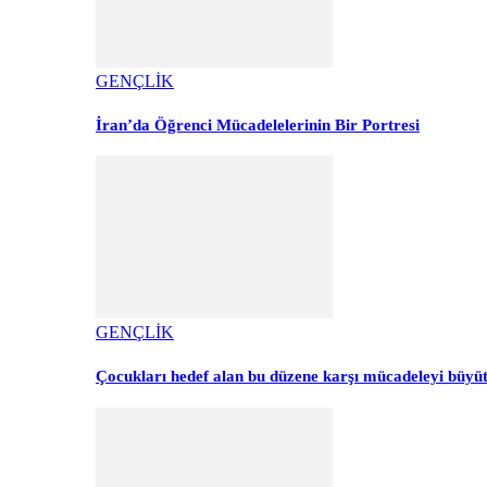
GENÇLİK
İran’da Öğrenci Mücadelelerinin Bir Portresi
GENÇLİK
Çocukları hedef alan bu düzene karşı mücadeleyi büyü