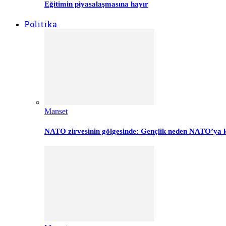
Eğitimin piyasalaşmasına hayır
Politika
Manset
NATO zirvesinin gölgesinde: Gençlik neden NATO’ya k